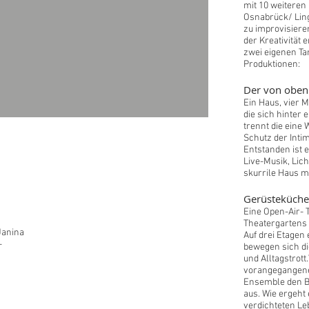
mit 10 weitere
Osnabrück/ Ling
zu improvisier
der Kreativität
zwei eigenen Ta
Produktionen:
Der von oben
Ein Haus, vier M
die sich hinter
trennt die eine
Schutz der Inti
Entstanden ist 
Live-Musik, Lic
skurrile Haus 
Gerüsteküche
Eine Open-Air- 
Theatergartens 
 Janina
Auf drei Etagen
-
bewegen sich d
und Alltagstrott
vorangegangene
Ensemble den Bl
aus. Wie ergeht
verdichteten Le