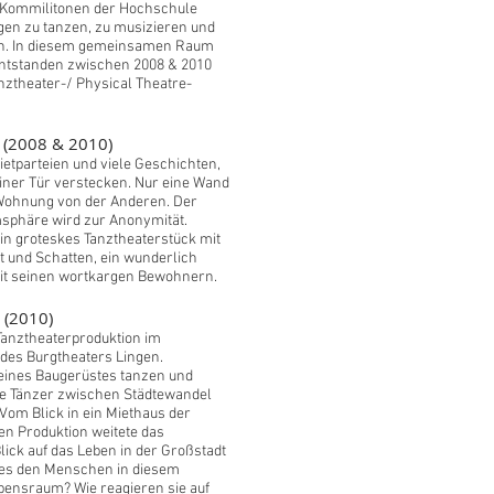
n Kommilitonen der Hochschule
en zu tanzen, zu musizieren und
en. In diesem gemeinsamen Raum
 entstanden zwischen 2008 & 2010
nztheater-/ Physical Theatre-
 (2008 & 2010)
ietparteien und viele Geschichten,
 einer Tür verstecken. Nur eine Wand
 Wohnung von der Anderen. Der
msphäre wird zur Anonymität.
ein groteskes Tanztheaterstück mit
ht und Schatten, ein wunderlich
mit seinen wortkargen Bewohnern.
 (2010)
Tanztheaterproduktion im
des Burgtheaters Lingen.
 eines Baugerüstes tanzen und
ie Tänzer zwischen Städtewandel
.Vom Blick in ein Miethaus der
n Produktion weitete das
ick auf das Leben in der Großstadt
 es den Menschen in diesem
bensraum? Wie reagieren sie auf