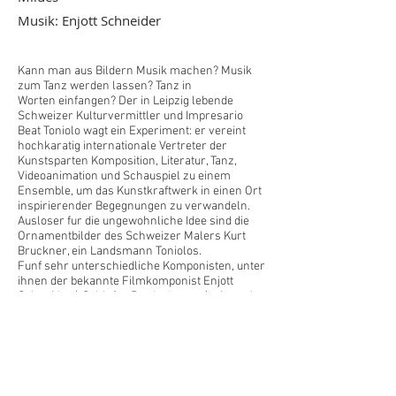
Musik: Enjott Schneider
Kann man aus Bildern Musik machen? Musik
zum Tanz werden lassen? Tanz in
Worten einfangen? Der in Leipzig lebende
Schweizer Kulturvermittler und Impresario
Beat Toniolo wagt ein Experiment: er vereint
hochkaratig internationale Vertreter der
Kunstsparten Komposition, Literatur, Tanz,
Videoanimation und Schauspiel zu einem
Ensemble, um das Kunstkraftwerk in einen Ort
inspirierender Begegnungen zu verwandeln.
Ausloser fur die ungewohnliche Idee sind die
Ornamentbilder des Schweizer Malers Kurt
Bruckner, ein Landsmann Toniolos.
Funf sehr unterschiedliche Komponisten, unter
ihnen der bekannte Filmkomponist Enjott
Schneider („Schlafes Bruder“ u.v.m.) wie auch
Roberto Di Gioia, das Duo Torsten Rasch/Frank
Braun, haben auf Einladung von Beat Toniolo zu
ausgewählten Bildern Musikstucke
geschrieben: assoziationsreiche Soundtracks,
die der Immersive Video Artist des
Kunstkraftwerks, Devon Miles, fur großflächige