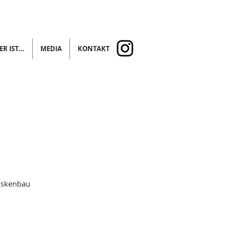
R IST...
MEDIA
KONTAKT
askenbau