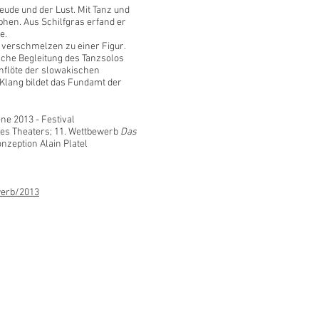
reude und der Lust. Mit Tanz und
hen. Aus Schilfgras erfand er
e.
 verschmelzen zu einer Figur.
sche Begleitung des Tanzsolos
onflöte der slowakischen
Klang bildet das Fundamt der
.
e 2013 - Festival
es Theaters; 11. Wettbewerb
Das
onzeption Alain Platel
erb/2013