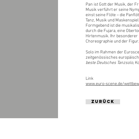
Pan ist Gott der Musik, der F
Musik verführt er seine Nymp
einst seine Flöte – die Panflöt
Tanz, Musik und Maskenspiel
Formgebend ist die musikali
durch die Fujara, eine Obert
Hirtenmusik. Ihr besonderer 
Choreographie und der Figur
Solo im Rahmen der Euroscen
zeitgenössisches europäisch
beste Deutsches Tanzsolo
, K
Link
www.euro-scene.de/wettbew
zurück