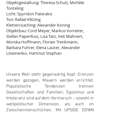
Objektgestaltung: Theresa Schulz, Michèle
Tonteling
Licht: Spyridon Paterakis
Ton: Rafael Klitzing
Klettercoaching: Alexander Koning
Objektbau: Cord Meyer, Markus Vorreiter,
Stefan Papenfuss, Lisa Tatz, Veit Mahnert,
Monika Hoffmann, Florian Trenkmann,
Barbara Fuhrer, Elena Lauter, Alexander
Litwinenko, Hartmut Stephan
Unsere Welt steht gegenwärtig Kopf.
Grenzen
werden gezogen, Mauern werden errichtet.
Populistische Tendenzen trennen
Gesellschaften und Familien; Egoismus und
Intoleranz sind auf dem Vormarsch – sowohl in
weltpolitischer Dimension, als auch im
Zwischenmenschlichen. Mit UPSIDE DOWN
greift Theater Titanick einen Zeitgeist auf, ein
Gefühl der Schieflage.
Die 360 Grad-Performance verknüpft Physical
Theatre und Vertikaltanz. Eine sieben Meter